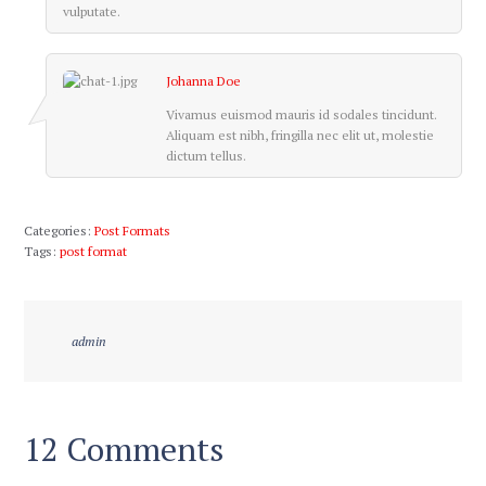
vulputate.
Johanna Doe
Vivamus euismod mauris id sodales tincidunt.
Aliquam est nibh, fringilla nec elit ut, molestie
dictum tellus.
Categories:
Post Formats
Tags:
post format
admin
12 Comments