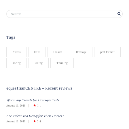
Tags
Breeds
Care
Classes
Dressage
post format
Racing
Riding
Training
equestrianCENTRE – Recent reviews
Warm-up Trends for Dressage Tests
August 11, 2015
1.1
Are Riders Too Heavy for Their Horses?
August 11, 2015
2.4