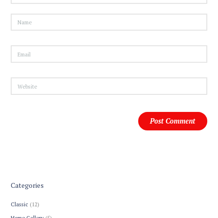
Categories
Classic
(12)
Home Gallery
(5)