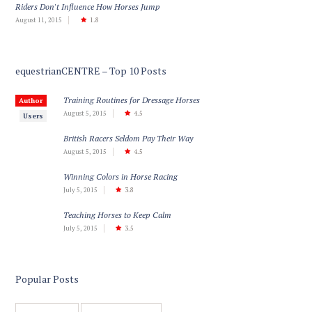
Riders Don't Influence How Horses Jump
August 11, 2015
1.8
equestrianCENTRE – Top 10 Posts
Training Routines for Dressage Horses
Author
August 5, 2015
4.5
Users
British Racers Seldom Pay Their Way
August 5, 2015
4.5
Winning Colors in Horse Racing
July 5, 2015
3.8
Teaching Horses to Keep Calm
July 5, 2015
3.5
Popular Posts